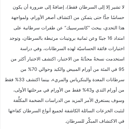
لا تشير إلا إلى السرطان فقط)، إضافةً إلى ضرورة أن يكون
حساسًا جدًّا حتى يتمكن من اكتشاف أصغر الأورام، ولمواجهة
هذا التحدي، يبحث “كانسرسييك” عن طفرات سرطانية على
امتداد 16 جينًا وعن ثمانية بروتينات مرتبطة بالسرطان، وتوجد
اختبارات فائقة الحساسيّة لهذه السرطانات، وفي دراسة
استخدمت نسخةً محدَّثةً من الاختبار، اكتشف الاختبار أكثر من
95 في المئة من أورام المبيض والكبد وحوالي 70% من
سرطانات المعدة والبنكرياس والمريء، بينما اكتشف 33% فقط
من أورام الثدي و43% فقط من الأورام في مرحلتها الأولى،
وسوف يستغرق الأمر المزيد من الدراسات الضخمة المكلِّفة
لتثبت الخزعات السائلة الكاشفة لجميع أنواع السرطان كفاءتها
في الاكتشاف المبكِّر للسرطان.