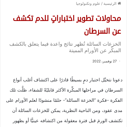
الرئيسية
/
علوم وتكنولوجيا
محاولات تطوير اختباراتٍ للدم تكشف
عن السرطان
الخزعات السائلة تُظهر نتائج واعدة فيما يتعلق بالكشف
المبكِّر عن الأورام المميتة
27 نوفمبر، 2022
دعونا نتخيَّل اختبار دمٍ بسيطًا قادرًا على اكتشاف أغلب أنواع
السرطان في مراحلها المبكِّرة الأكثر قابليّةً للشفاء، ظلَّت تلك
الفكرة -فكرة “الخزعة السائلة”- حلمًا منشودًا لعلم الأورام على
مدى عقود، ومن الناحية النظرية، يمكن للخزعات السائلة أن
تكتشف الورمَ قبل فترة معقولة من اكتشافه عينيًّا أو بظهور