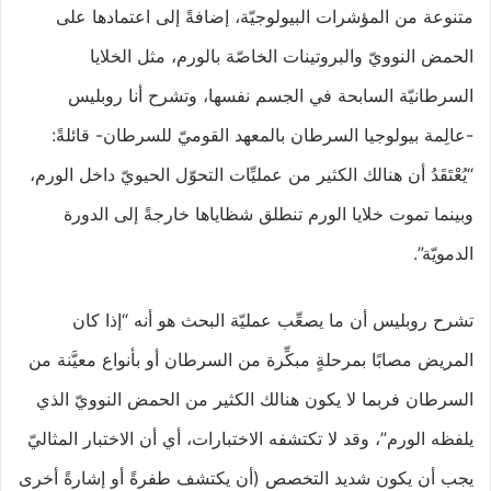
متنوعة من المؤشرات البيولوجيّة، إضافةً إلى اعتمادها على
الحمض النوويّ والبروتينات الخاصّة بالورم، مثل الخلايا
السرطانيّة السابحة في الجسم نفسها، وتشرح أنا روبليس
-عالِمة بيولوجيا السرطان بالمعهد القوميّ للسرطان- قائلةً:
“يُعْتَقَدُ أن هنالك الكثير من عمليِّات التحوّل الحيويّ داخل الورم،
وبينما تموت خلايا الورم تنطلق شظاياها خارجةً إلى الدورة
الدمويّة”.
تشرح روبليس أن ما يصعِّب عمليّة البحث هو أنه “إذا كان
المريض مصابًا بمرحلةٍ مبكِّرة من السرطان أو بأنواع معيَّنة من
السرطان فربما لا يكون هنالك الكثير من الحمض النوويّ الذي
يلفظه الورم”، وقد لا تكتشفه الاختبارات، أي أن الاختبار المثاليّ
يجب أن يكون شديد التخصص (أن يكتشف طفرةً أو إشارةً أخرى