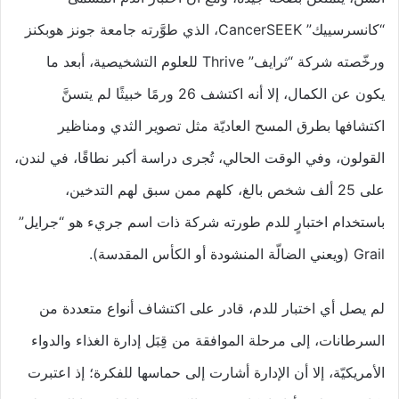
“كانسرسييك” CancerSEEK، الذي طوَّرته جامعة جونز هوبكنز
ورخّصته شركة “ثرايف” Thrive للعلوم التشخيصية، أبعد ما
يكون عن الكمال، إلا أنه اكتشف 26 ورمًا خبيثًا لم يتسنَّ
اكتشافها بطرق المسح العاديّة مثل تصوير الثدي ومناظير
القولون، وفي الوقت الحالي، تُجرى دراسة أكبر نطاقًا، في لندن،
على 25 ألف شخص بالغ، كلهم ممن سبق لهم التدخين،
باستخدام اختبارٍ للدم طورته شركة ذات اسم جريء هو “جرايل”
Grail (ويعني الضالّة المنشودة أو الكأس المقدسة).
لم يصل أي اختبار للدم، قادر على اكتشاف أنواع متعددة من
السرطانات، إلى مرحلة الموافقة من قِبَل إدارة الغذاء والدواء
الأمريكيّة، إلا أن الإدارة أشارت إلى حماسها للفكرة؛ إذ اعتبرت