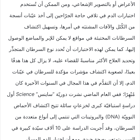
الأعراض أو بالتصوير الإشعاعي، ومن الممكن أن تُستخدم
اختبارات الدم في تلافي حاجة الجرّاحين إلى أخذ عيّنات أنسجة
من الكُتَل والآفات المشتبَه في أمرها، وتسهيل اكتشاف
السرطانات المختبئة في مواقع لا يمكن للإبر والمباضع الوصول
إليها، كما يمكن لهذه الاختبارات أن تُحدد نوع السرطان المتجذِّر
وتحديد العلاج الأكثر مناسبةً للقضاء عليه، لا يزال كل هذا هدفًا
بعيدًا، لصعوبة اكتشاف مؤشرات مؤكدة للسرطان في عيّنات
الدم، إلا أن التقدُّم في هذا المجال في السنوات الأخيرة كان
مُبْهِرًا؛ ففي العام الماضي نشرت دوريّة “ساينس”
Science
أول
دراسةٍ استباقيّة كبرى لخزعاتٍ سائلة تتيح اكتشاف الأحماض
النوويّة (DNA) والبروتينات التي تنتمي إلى أنواع متعددة من
السرطان، وقد أُجريت الدراسة على 10 آلاف سيّدة كبيرة في
السن، يتمتعن بصحة جيدة، ومع أن اختبار الدم المسمَّى