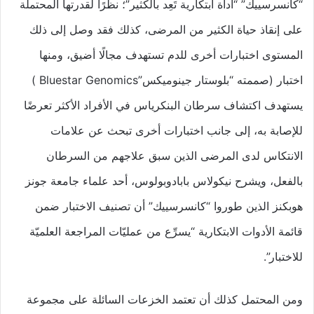
“كانسرسييك” “أداة ابتكارية تَعِد بالكثير”؛ نظرًا لقدرتها المحتملة
على إنقاذ حياة الكثير من المرضى، كذلك فقد وصل إلى ذلك
المستوى اختبارات أخرى للدم تستهدف مجالًا أضيق، ومنها
اختبار (صممته “بلوستار جينوميكس”Bluestar Genomics )
يستهدف اكتشاف سرطان البنكرياس في الأفراد الأكثر تعرضًا
للإصابة به، إلى جانب اختبارات أخرى تبحث عن علامات
الانتكاس لدى المرضى الذين سبق علاجهم من السرطان
بالفعل، ويشرح نيكولاس بابادوبولوس، أحد علماء جامعة جونز
هوبكنز الذين طوروا “كانسرسييك” أن تصنيف الاختبار ضمن
قائمة الأدوات الابتكارية “يسرِّع من عمليّات المراجعة العلميّة
للاختبار”.
ومن المحتمل كذلك أن تعتمد الخزعات السائلة على مجموعة