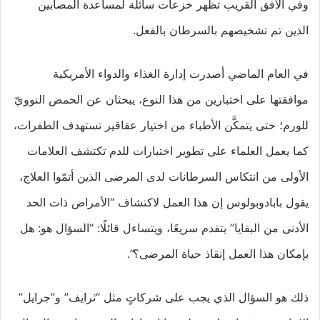
وفي الأفق القريب تظهر خزعات سائلة لمساعدة المصابين
الذين تم تشخيصهم بالسرطان بالفعل.
في العام الماضي أصدرت إدارة الغذاء والدواء الأمريكية
موافقتها على اختبارين من هذا النوع، يبحثان عن الحمض النوويّ
للورم؛ حتى يتمكَّن الأطباء من اختيار عقاقير تستهدف الطفرات،
كما يعمل العلماء على تطوير اختبارات للدم تكتشف العلامات
الأولى من انتكاس السرطانات لدى المرضى الذين أتمّوا العلاج،
يقول بابادوبولوس إن هذا العمل لاكتشاف “الأمراض ذات الحد
الأدنى من البقايا” يتقدم سريعًا، ويتساءل قائلًا: “السؤال هو: هل
بإمكان هذا العمل إنقاذ حياة المرضى؟”.
ذلك هو السؤال الذي يجب على شركاتٍ مثل “ثرايف” و”جرايل”