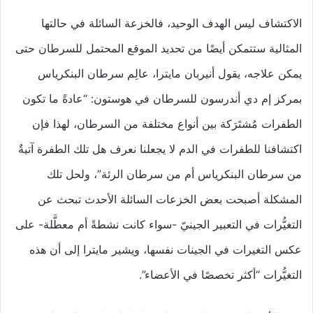
الاكتشاف ليس الهدف الوحيد، فالخزعة السائلة في حالتها
المثالية ستتمكن أيضًا من تحديد الموقع المحتمل للسرطان حتى
يمكن علاجه، يقول أنيربان مايترا، عالِم سرطان البنكرياس
بمركز إم دي أندرسون للسرطان في هوستون: “عادةً ما تكون
الطفرات مُشتَرَكة بين أنواع مختلفة من السرطان، لهذا فإن
اكتشافنا للطفرات في الدم لا يجعلنا نعرف هل تلك الطفرة آتيةٌ
من سرطان البنكرياس أم من سرطان الرئة”، ولحل تلك
المشكلة أصبحت بعض الخزعات السائلة الأحدث تبحث عن
التغيُّرات في التعبير الجينيّ -سواء كانت نشطةً أم معطَّلة- على
عكس التغيرات في الجينات نفسها، ويشير مايترا إلى أن هذه
التغيُّرات “أكثر تخصصًا في الأعضاء”.